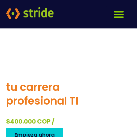
El inglés que
potencia
tu carrera
profesional TI
Transforma tu futuro por solo
$400.000 COP /
mes
Empieza ahora