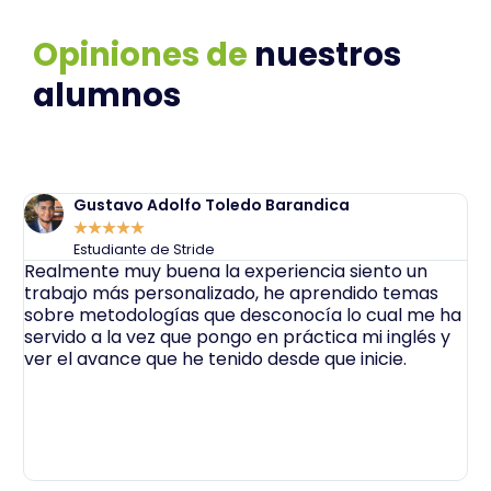
Opiniones de
nuestros
alumnos
Gustavo Adolfo Toledo Barandica
★
★
★
★
★
Estudiante de Stride
n
Realmente muy buena la experiencia siento un
M
trabajo más personalizado, he aprendido temas
t
sobre metodologías que desconocía lo cual me ha
m
servido a la vez que pongo en práctica mi inglés y
u
ver el avance que he tenido desde que inicie.
p
i
m
t
f
a